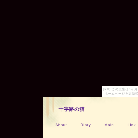
[PR] この広告は3
ホームページを更新後
十字路の猫
About
Diary
Main
Link