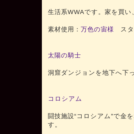
生活系WWAです。家を買い
素材使用：
万色の宙様
スター
太陽の騎士
洞窟ダンジョンを地下へ下
コロシアム
闘技施設“コロシアム”で金
す。